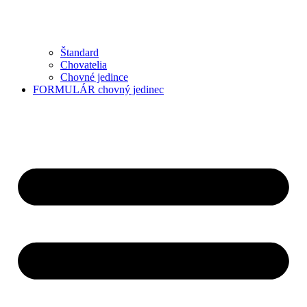
Štandard
Chovatelia
Chovné jedince
FORMULÁR chovný jedinec