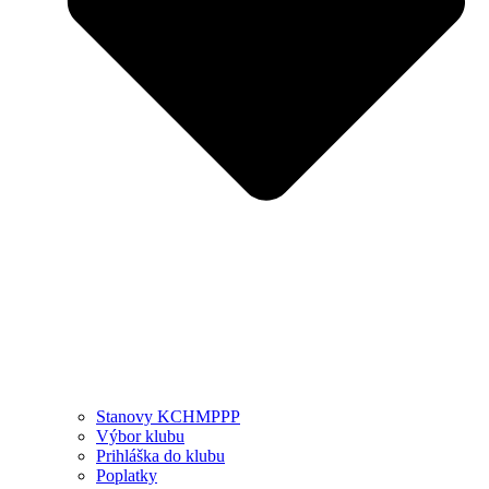
Stanovy KCHMPPP
Výbor klubu
Prihláška do klubu
Poplatky