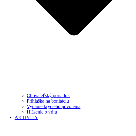
Chovateľský poriadok
Prihláška na bonitáciu
Vydanie krycieho povolenia
Hlásenie o vrhu
AKTIVITY