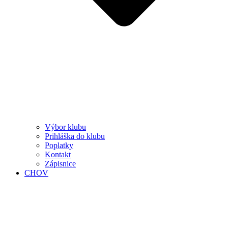
Výbor klubu
Prihláška do klubu
Poplatky
Kontakt
Zápisnice
CHOV