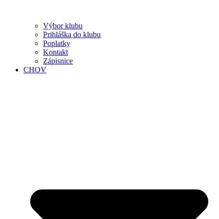
Výbor klubu
Prihláška do klubu
Poplatky
Kontakt
Zápisnice
CHOV