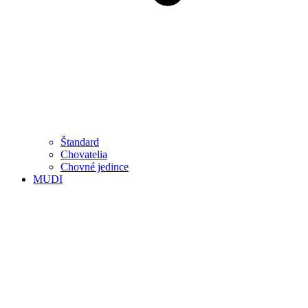
Štandard
Chovatelia
Chovné jedince
MUDI